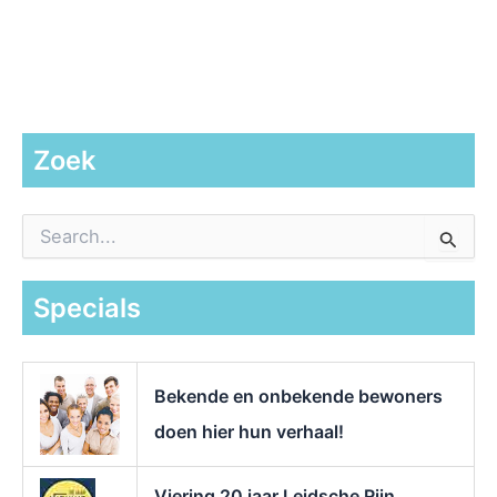
Zoek
Z
o
e
k
Specials
n
a
a
r
Bekende en onbekende bewoners
:
doen hier hun verhaal!
Viering 20 jaar Leidsche Rijn