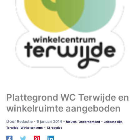
Plattegrond WC Terwijde en
winkelruimte aangeboden
Door
-
-
-
Redactie
6 januari 2014
,
,
Nieuws
Ondernemend
Leidsche Rijn
-
,
Terwijde
Winkelcentrum
12 reacties