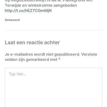
Op RegioLeidscheRijn.nl las ik: Plattegrond WC
Terwijde en winkelruimte aangeboden
http://t.co/hEZ7CGmMjN
Antwoord
Laat een reactie achter
Je e-mailadres wordt niet gepubliceerd.
Vereiste
velden zijn gemarkeerd met
*
Typ
hier...