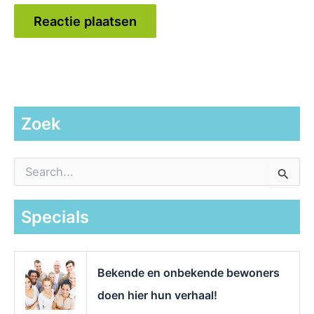
Zoek
Z
o
e
k
Specials
n
a
a
r
Bekende en onbekende bewoners
:
doen hier hun verhaal!