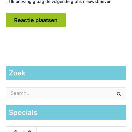
Ik ontvang graag de volgende gratis nieuwsbrieven:
Zoek
Z
o
e
k
Specials
n
a
a
r