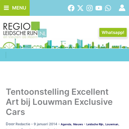
Ga
MENU
naar
de
inhoud
Whatsapp!
Tentoonstelling Excellent
Art bij Louwman Exclusive
Cars
Door
-
-
-
Redactie
9 januari 2014
,
,
,
Agenda
Nieuws
Leidsche Rijn
Louwman