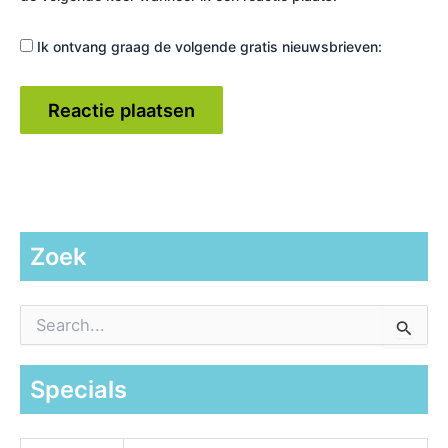
Ik ontvang graag de volgende gratis nieuwsbrieven:
Zoek
Z
o
e
k
Specials
n
a
a