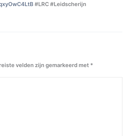
o/qxyOwC4LtB
#LRC #Leidscherijn
reiste velden zijn gemarkeerd met
*