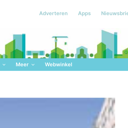
Adverteren
Apps
Nieuwsbri
Meer
Webwinkel