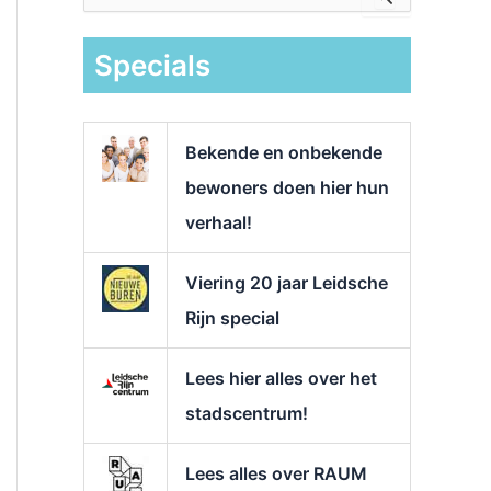
e
k
Specials
n
a
a
r
Bekende en onbekende
:
bewoners doen hier hun
verhaal!
Viering 20 jaar Leidsche
Rijn special
Lees hier alles over het
stadscentrum!
Lees alles over RAUM