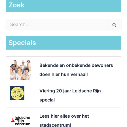
Zoek
Z
o
e
k
Specials
n
a
a
r
Bekende en onbekende bewoners
:
doen hier hun verhaal!
Viering 20 jaar Leidsche Rijn
special
Lees hier alles over het
stadscentrum!