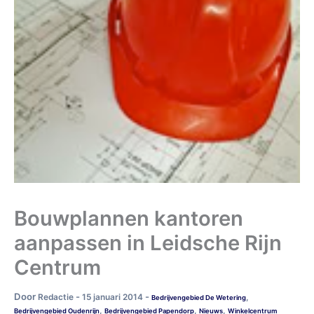
Bouwplannen kantoren
aanpassen in Leidsche Rijn
Centrum
Door
-
-
Redactie
15 januari 2014
,
Bedrijvengebied De Wetering
,
,
,
Bedrijvengebied Oudenrijn
Bedrijvengebied Papendorp
Nieuws
Winkelcentrum