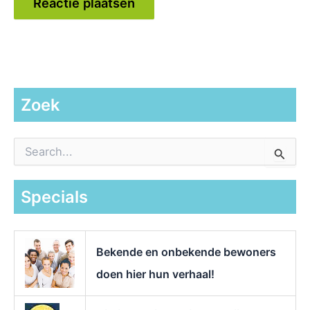
Zoek
Z
o
e
k
Specials
n
a
a
r
Bekende en onbekende bewoners
:
doen hier hun verhaal!