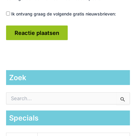
Ik ontvang graag de volgende gratis nieuwsbrieven:
Zoek
Z
o
e
k
Specials
n
a
a