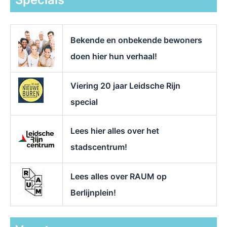
n
a
a
r
Bekende en onbekende bewoners
:
doen hier hun verhaal!
Viering 20 jaar Leidsche Rijn
special
Lees hier alles over het
stadscentrum!
Lees alles over RAUM op
Berlijnplein!