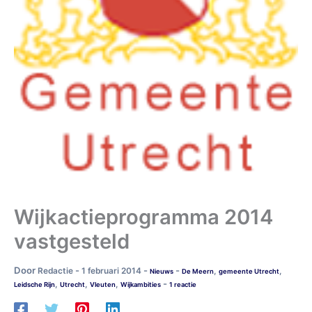
Wijkactieprogramma 2014
vastgesteld
Door
-
-
-
Redactie
1 februari 2014
,
,
Nieuws
De Meern
gemeente Utrecht
-
,
,
,
Leidsche Rijn
Utrecht
Vleuten
Wijkambities
1 reactie