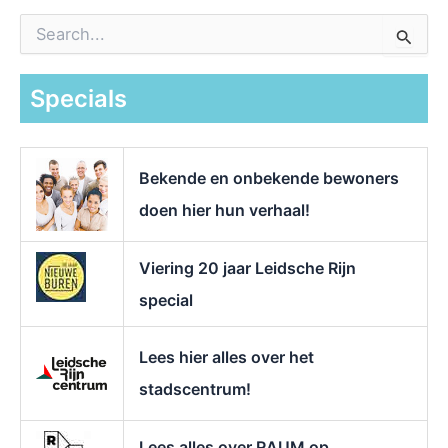
Z
o
e
k
Specials
n
a
a
r
Bekende en onbekende bewoners
:
doen hier hun verhaal!
Viering 20 jaar Leidsche Rijn
special
Lees hier alles over het
stadscentrum!
Lees alles over RAUM op