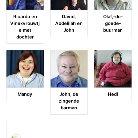
Ricardo en
David,
Olaf,-de-
Vinexvrouwtj
Abdelilah en
goede-
e met
John
buurman
dochter
Mandy
John, de
Hedi
zingende
barman