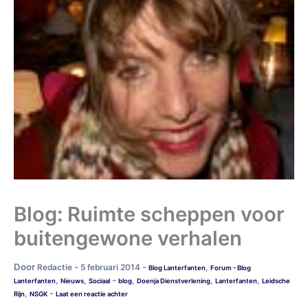
Blog: Ruimte scheppen voor
buitengewone verhalen
Door
-
-
Redactie
5 februari 2014
,
Blog Lanterfanten
Forum - Blog
-
,
,
,
,
,
Lanterfanten
Nieuws
Sociaal
blog
Doenja Dienstverlening
Lanterfanten
Leidsche
-
,
Rijn
NSGK
Laat een reactie achter