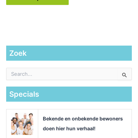
Zoek
Z
o
e
k
Specials
n
a
a
r
Bekende en onbekende bewoners
:
doen hier hun verhaal!