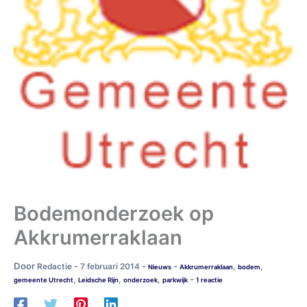
Bodemonderzoek op
Akkrumerraklaan
Door
-
-
-
Redactie
7 februari 2014
,
,
Nieuws
Akkrumerraklaan
bodem
-
,
,
,
gemeente Utrecht
Leidsche Rijn
onderzoek
parkwijk
1 reactie