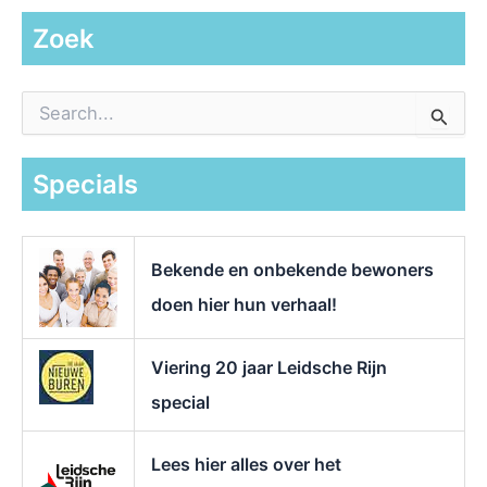
Zoek
Z
o
e
k
Specials
n
a
a
r
Bekende en onbekende bewoners
:
doen hier hun verhaal!
Viering 20 jaar Leidsche Rijn
special
Lees hier alles over het