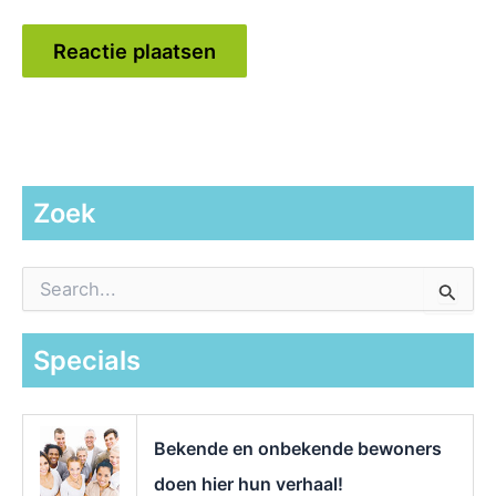
Zoek
Z
o
e
k
Specials
n
a
a
r
Bekende en onbekende bewoners
:
doen hier hun verhaal!