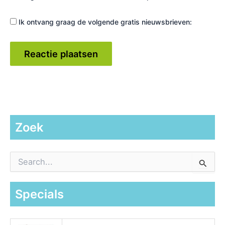
Ik ontvang graag de volgende gratis nieuwsbrieven:
Zoek
Z
o
e
k
Specials
n
a
a