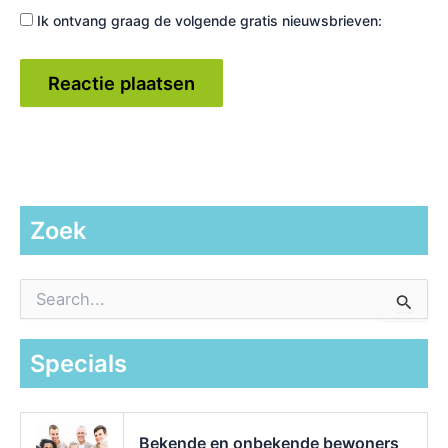
Ik ontvang graag de volgende gratis nieuwsbrieven:
Zoek
Z
o
e
k
Specials
n
a
a
r
Bekende en onbekende bewoners
: