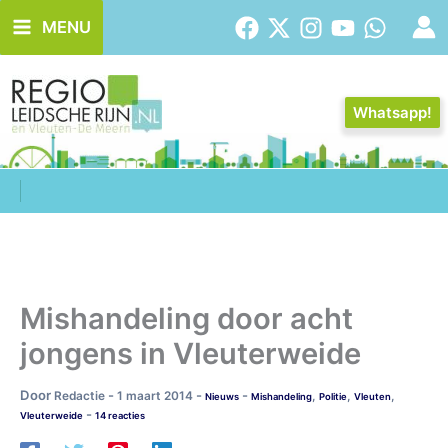
Ga
MENU
naar
de
inhoud
Whatsapp!
Mishandeling door acht
jongens in Vleuterweide
Door
-
-
-
Redactie
1 maart 2014
,
,
,
Nieuws
Mishandeling
Politie
Vleuten
-
Vleuterweide
14 reacties