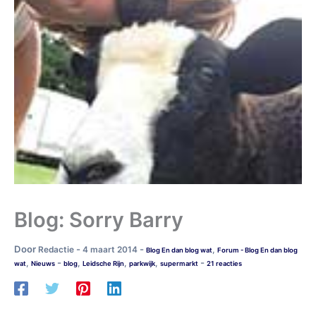
Blog: Sorry Barry
Door
-
-
Redactie
4 maart 2014
,
Blog En dan blog wat
Forum - Blog En dan blog
-
-
,
,
,
,
wat
Nieuws
blog
Leidsche Rijn
parkwijk
supermarkt
21 reacties