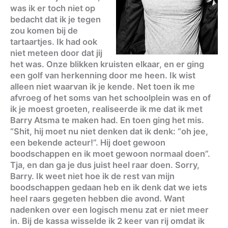
was ik er toch niet op
bedacht dat ik je tegen
zou komen bij de
tartaartjes. Ik had ook
niet meteen door dat jij
het was. Onze blikken kruisten elkaar, en er ging
een golf van herkenning door me heen. Ik wist
alleen niet waarvan ik je kende. Net toen ik me
afvroeg of het soms van het schoolplein was en of
ik je moest groeten, realiseerde ik me dat ik met
Barry Atsma te maken had. En toen ging het mis.
“Shit, hij moet nu niet denken dat ik denk: “oh jee,
een bekende acteur!”. Hij doet gewoon
boodschappen en ik moet gewoon normaal doen”.
Tja, en dan ga je dus juist heel raar doen. Sorry,
Barry. Ik weet niet hoe ik de rest van mijn
boodschappen gedaan heb en ik denk dat we iets
heel raars gegeten hebben die avond. Want
nadenken over een logisch menu zat er niet meer
in. Bij de kassa wisselde ik 2 keer van rij omdat ik