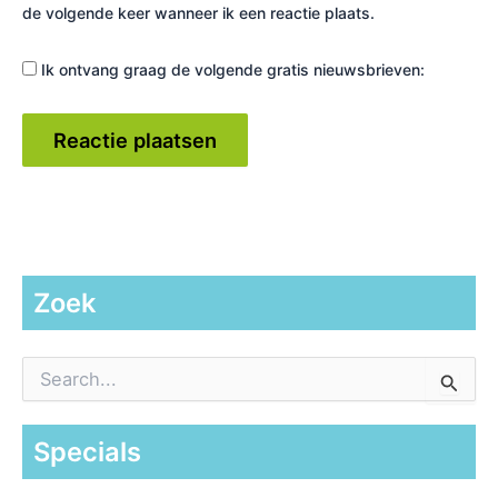
de volgende keer wanneer ik een reactie plaats.
Ik ontvang graag de volgende gratis nieuwsbrieven:
Zoek
Z
o
e
k
Specials
n
a