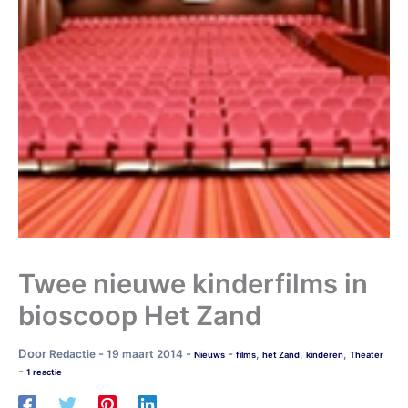
Twee nieuwe kinderfilms in
bioscoop Het Zand
Door
-
-
-
Redactie
19 maart 2014
,
,
,
Nieuws
films
het Zand
kinderen
Theater
-
1 reactie