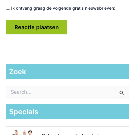
Ik ontvang graag de volgende gratis nieuwsbrieven:
Zoek
Z
o
e
k
Specials
n
a
a
r