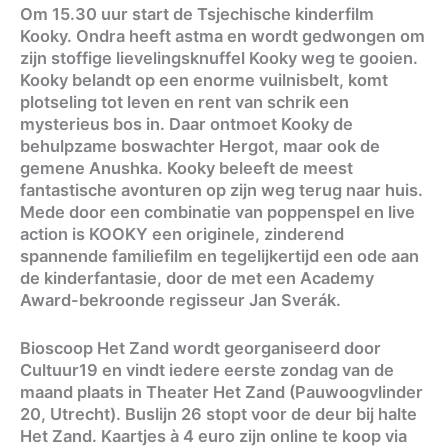
Om 15.30 uur start de Tsjechische kinderfilm
Kooky. Ondra heeft astma en wordt gedwongen om
zijn stoffige lievelingsknuffel Kooky weg te gooien.
Kooky belandt op een enorme vuilnisbelt, komt
plotseling tot leven en rent van schrik een
mysterieus bos in. Daar ontmoet Kooky de
behulpzame boswachter Hergot, maar ook de
gemene Anushka. Kooky beleeft de meest
fantastische avonturen op zijn weg terug naar huis.
Mede door een combinatie van poppenspel en live
action is KOOKY een originele, zinderend
spannende familiefilm en tegelijkertijd een ode aan
de kinderfantasie, door de met een Academy
Award-bekroonde regisseur Jan Sverák.
Bioscoop Het Zand wordt georganiseerd door
Cultuur19 en vindt iedere eerste zondag van de
maand plaats in Theater Het Zand (Pauwoogvlinder
20, Utrecht). Buslijn 26 stopt voor de deur bij halte
Het Zand. Kaartjes à 4 euro zijn online te koop via