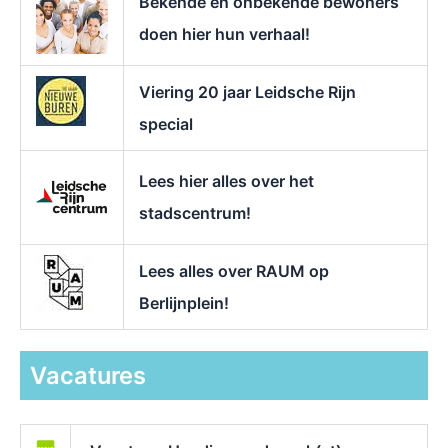
Bekende en onbekende bewoners
:
doen hier hun verhaal!
Viering 20 jaar Leidsche Rijn
special
Lees hier alles over het
stadscentrum!
Lees alles over RAUM op
Berlijnplein!
Vacatures