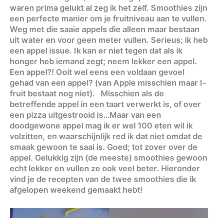
waren prima gelukt al zeg ik het zelf. Smoothies zijn
een perfecte manier om je fruitniveau aan te vullen.
Weg met die saaie appels die alleen maar bestaan
uit water en voor geen meter vullen. Serieus; ik heb
een appel issue. Ik kan er niet tegen dat als ik
honger heb iemand zegt; neem lekker een appel.
Een appel?! Ooit wel eens een voldaan gevoel
gehad van een appel? (van Apple misschien maar I-
fruit bestaat nog niet). Misschien als de
betreffende appel in een taart verwerkt is, of over
een pizza uitgestrooid is…Maar van een
doodgewone appel mag ik er wel 100 eten wil ik
volzitten, en waarschijnlijk red ik dat niet omdat de
smaak gewoon te saai is. Goed; tot zover over de
appel. Gelukkig zijn (de meeste) smoothies gewoon
echt lekker en vullen ze ook veel beter. Hieronder
vind je de recepten van de twee smoothies die ik
afgelopen weekend gemaakt hebt!