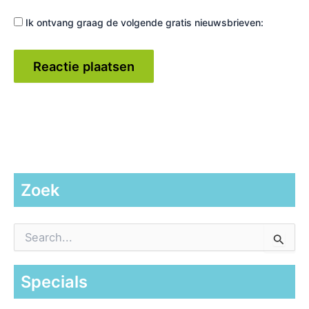
Ik ontvang graag de volgende gratis nieuwsbrieven:
Zoek
Z
o
e
k
Specials
n
a