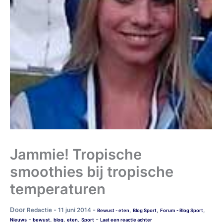
Jammie! Tropische
smoothies bij tropische
temperaturen
Door
-
-
Redactie
11 juni 2014
,
,
,
Bewust - eten
Blog Sport
Forum - Blog Sport
-
-
,
,
,
Nieuws
bewust
blog
eten
Sport
Laat een reactie achter