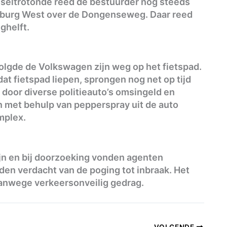
sseltrotonde reed de bestuurder nog steeds
Tilburg West over de Dongenseweg. Daar reed
ghelft.
olgde de Volkswagen zijn weg op het fietspad.
t fietspad liepen, sprongen nog net op tijd
 door diverse politieauto’s omsingeld en
n met behulp van pepperspray uit de auto
mplex.
jn en bij doorzoeking vonden agenten
n verdacht van de poging tot inbraak. Het
vanwege verkeersonveilig gedrag.
VOLGENDE