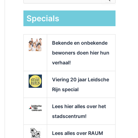
e
k
Specials
n
a
a
r
Bekende en onbekende
:
bewoners doen hier hun
verhaal!
Viering 20 jaar Leidsche
Rijn special
Lees hier alles over het
stadscentrum!
Lees alles over RAUM