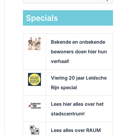
e
k
Specials
n
a
a
r
Bekende en onbekende
:
bewoners doen hier hun
verhaal!
Viering 20 jaar Leidsche
Rijn special
Lees hier alles over het
stadscentrum!
Lees alles over RAUM