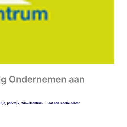
ilig Ondernemen aan
-
,
,
Rijn
parkwijk
Winkelcentrum
Laat een reactie achter