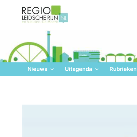
Ga
naar
de
inhoud
Nieuws
Uitagenda
Rubrieken