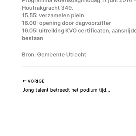
Programma woensdagmiddag 11 juni 2014 – 
Houtrakgracht 349.
15.55: verzamelen plein
16.00: opening door dagvoorzitter
16.05: uitreiking KVO certificaten, aansnijd
bestaan
Bron: Gemeente Utrecht
VORIGE
Jong talent betreedt het podium tijdens Fête de la Musique