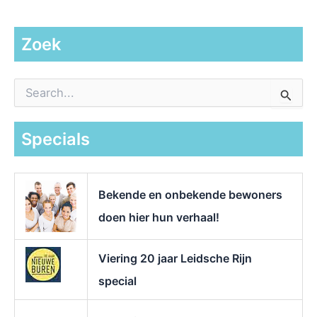
Zoek
Z
o
e
k
Specials
n
a
a
r
Bekende en onbekende bewoners
:
doen hier hun verhaal!
Viering 20 jaar Leidsche Rijn
special