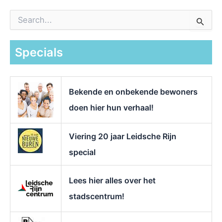
Z
o
e
k
Specials
n
a
a
r
Bekende en onbekende bewoners
:
doen hier hun verhaal!
Viering 20 jaar Leidsche Rijn
special
Lees hier alles over het
stadscentrum!