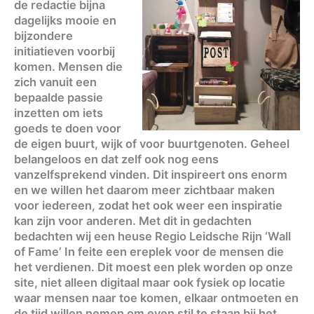
de redactie bijna
dagelijks mooie en
bijzondere
initiatieven voorbij
komen. Mensen die
zich vanuit een
bepaalde passie
inzetten om iets
goeds te doen voor
de eigen buurt, wijk of voor buurtgenoten. Geheel
belangeloos en dat zelf ook nog eens
vanzelfsprekend vinden. Dit inspireert ons enorm
en we willen het daarom meer zichtbaar maken
voor iedereen, zodat het ook weer een inspiratie
kan zijn voor anderen. Met dit in gedachten
bedachten wij een heuse Regio Leidsche Rijn ‘Wall
of Fame’ In feite een ereplek voor de mensen die
het verdienen. Dit moest een plek worden op onze
site, niet alleen digitaal maar ook fysiek op locatie
waar mensen naar toe komen, elkaar ontmoeten en
de tijd willen nemen om even stil te staan bij het