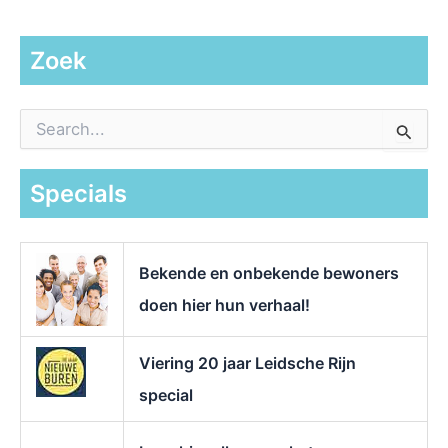
Zoek
Z
o
e
k
Specials
n
a
a
r
Bekende en onbekende bewoners
:
doen hier hun verhaal!
Viering 20 jaar Leidsche Rijn
special