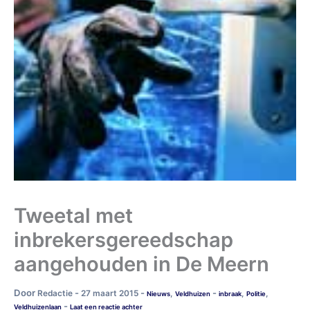
Tweetal met
inbrekersgereedschap
aangehouden in De Meern
Door
-
-
-
Redactie
27 maart 2015
,
,
,
Nieuws
Veldhuizen
inbraak
Politie
-
Veldhuizenlaan
Laat een reactie achter