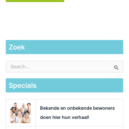
Zoek
Z
o
e
k
Specials
n
a
a
r
Bekende en onbekende bewoners
:
doen hier hun verhaal!