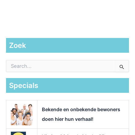
Zoek
Z
o
e
k
Specials
n
a
a
r
Bekende en onbekende bewoners
:
doen hier hun verhaal!