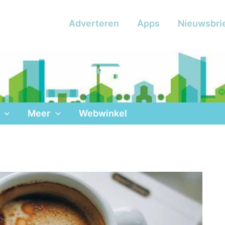
Adverteren
Apps
Nieuwsbri
Meer
Webwinkel