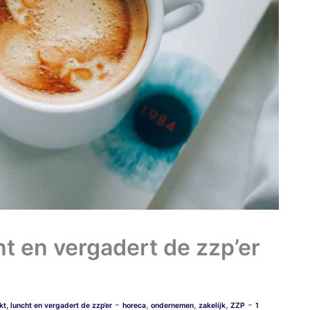
ht en vergadert de zzp’er
-
-
,
,
,
, luncht en vergadert de zzp’er
horeca
ondernemen
zakelijk
ZZP
1