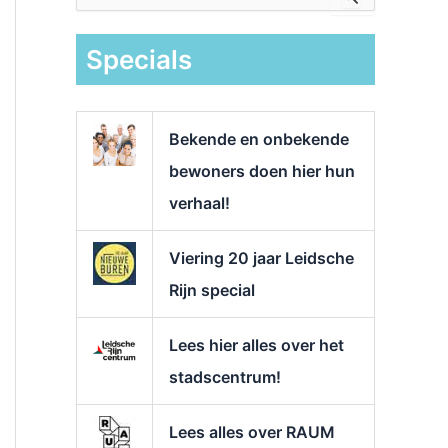
e
k
Specials
n
a
a
r
Bekende en onbekende
:
bewoners doen hier hun
verhaal!
Viering 20 jaar Leidsche
Rijn special
Lees hier alles over het
stadscentrum!
Lees alles over RAUM