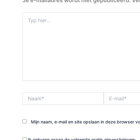
Je e-mailadres wordt niet gepubliceerd.
Ve
Typ
hier...
Naam*
E-
mail*
Mijn naam, e-mail en site opslaan in deze browser vo
Ik ontvang graag de volgende gratis nieuwsbrieven: