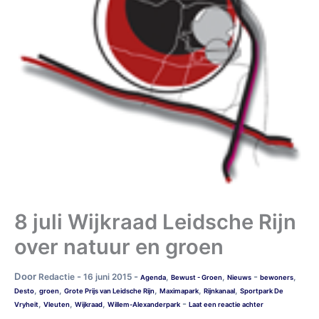
8 juli Wijkraad Leidsche Rijn
over natuur en groen
Door
-
-
-
Redactie
16 juni 2015
,
,
,
Agenda
Bewust - Groen
Nieuws
bewoners
,
,
,
,
,
Desto
groen
Grote Prijs van Leidsche Rijn
Maximapark
Rijnkanaal
Sportpark De
-
,
,
,
Vryheit
Vleuten
Wijkraad
Willem-Alexanderpark
Laat een reactie achter