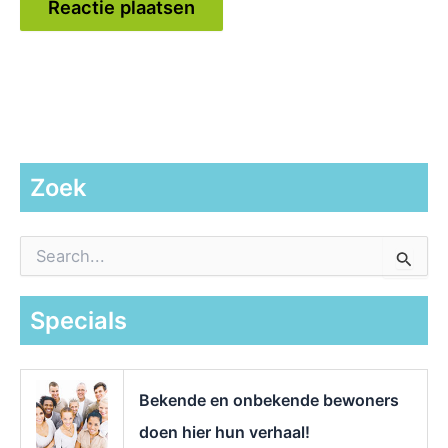
Zoek
Z
o
e
k
Specials
n
a
a
r
Bekende en onbekende bewoners
:
doen hier hun verhaal!