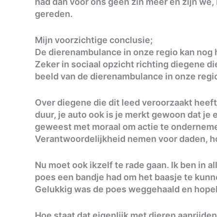
had dan voor ons geen zin meer en zijn we,
gereden.
Mijn voorzichtige conclusie;
De dierenambulance in onze regio kan nog h
Zeker in sociaal opzicht richting diegene di
beeld van de dierenambulance in onze regio
Over diegene die dit leed veroorzaakt heef
duur, je auto ook is je merkt gewoon dat je 
geweest met moraal om actie te onderneme
Verantwoordelijkheid nemen voor daden, ho
Nu moet ook ikzelf te rade gaan. Ik ben in a
poes een bandje had om het baasje te kunn
Gelukkig was de poes weggehaald en hopelij
Hoe staat dat eigenlijk met dieren aanrijde