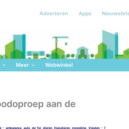
Adverteren
Apps
Nieuwsbri
Meer
Webwinkel
oodoproep aan de
-
-
,
,
,
,
,
,
l
ambulance
auto
de Tol
dieren
Huisdieren
inzending
Vleuten
7