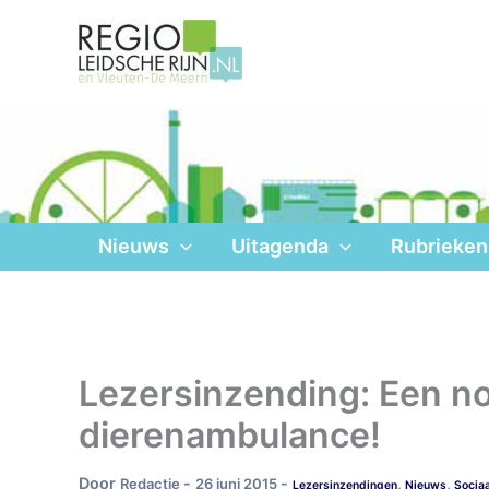
Ga
naar
de
inhoud
Nieuws
Uitagenda
Rubrieken
Lezersinzending: Een n
dierenambulance!
Door
-
-
Redactie
26 juni 2015
,
,
Lezersinzendingen
Nieuws
Sociaa