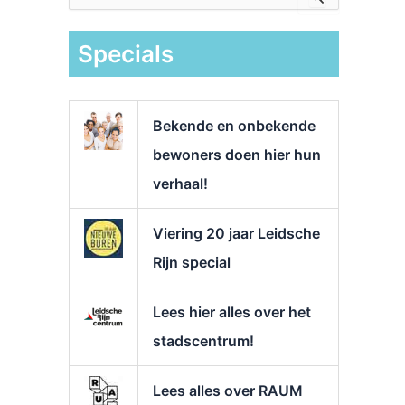
e
k
Specials
n
a
a
r
Bekende en onbekende
:
bewoners doen hier hun
verhaal!
Viering 20 jaar Leidsche
Rijn special
Lees hier alles over het
stadscentrum!
Lees alles over RAUM