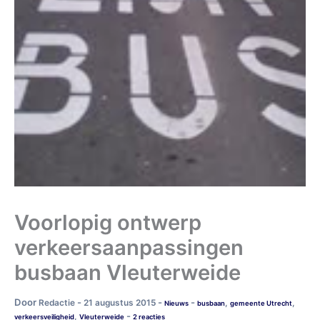
Voorlopig ontwerp
verkeersaanpassingen
busbaan Vleuterweide
Door
-
-
-
Redactie
21 augustus 2015
,
,
Nieuws
busbaan
gemeente Utrecht
-
,
verkeersveiligheid
Vleuterweide
2 reacties