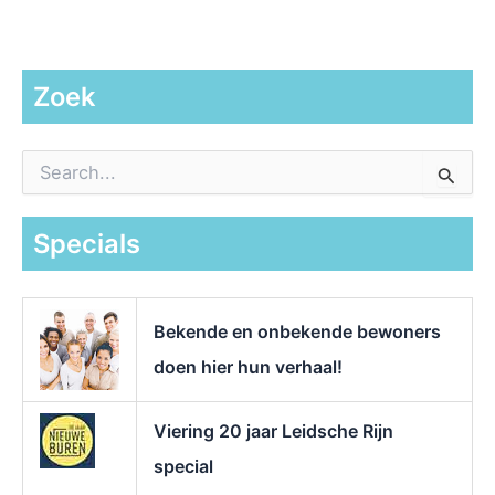
Zoek
Z
o
e
k
Specials
n
a
a
r
Bekende en onbekende bewoners
:
doen hier hun verhaal!
Viering 20 jaar Leidsche Rijn
special