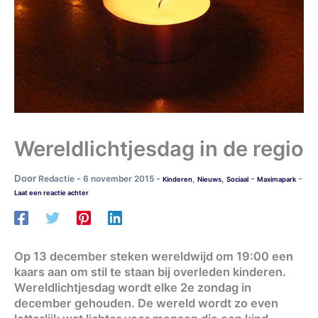
Wereldlichtjesdag in de regio
Door
-
-
-
-
Redactie
6 november 2015
,
,
Kinderen
Nieuws
Sociaal
Maximapark
Laat een reactie achter
Op 13 december steken wereldwijd om 19:00 een
kaars aan om stil te staan bij overleden kinderen.
Wereldlichtjesdag wordt elke 2e zondag in
december gehouden. De wereld wordt zo even