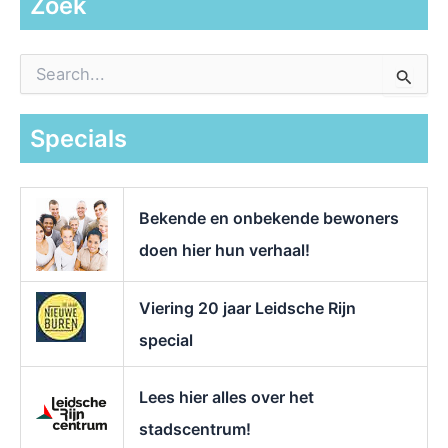
Zoek
Z
o
e
k
Specials
n
a
a
r
Bekende en onbekende bewoners
:
doen hier hun verhaal!
Viering 20 jaar Leidsche Rijn
special
Lees hier alles over het
stadscentrum!