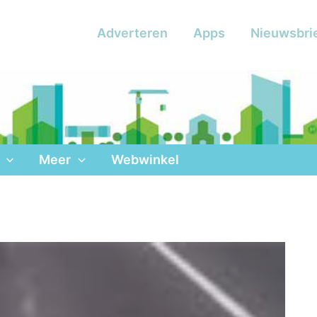
Adverteren
Apps
Nieuwsbri
Meer
Webwinkel