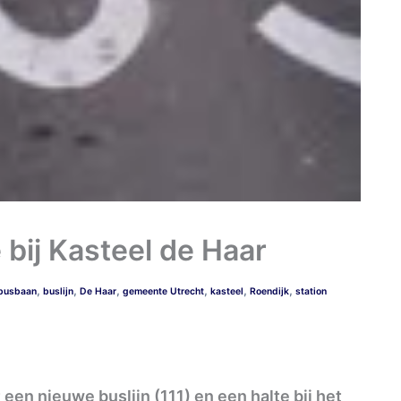
 bij Kasteel de Haar
,
,
,
,
,
,
busbaan
buslijn
De Haar
gemeente Utrecht
kasteel
Roendijk
station
een nieuwe buslijn (111) en een halte bij het