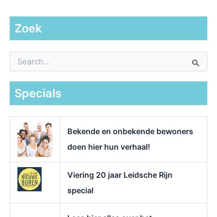
Zoek
Z
o
e
k
Specials
n
a
a
r
Bekende en onbekende bewoners
:
doen hier hun verhaal!
Viering 20 jaar Leidsche Rijn
special