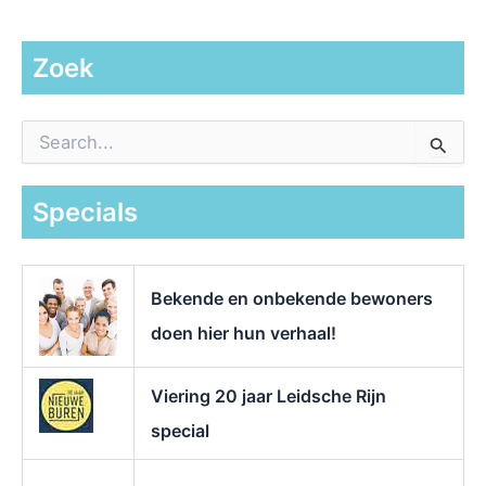
Zoek
Z
o
e
k
Specials
n
a
a
r
Bekende en onbekende bewoners
:
doen hier hun verhaal!
Viering 20 jaar Leidsche Rijn
special