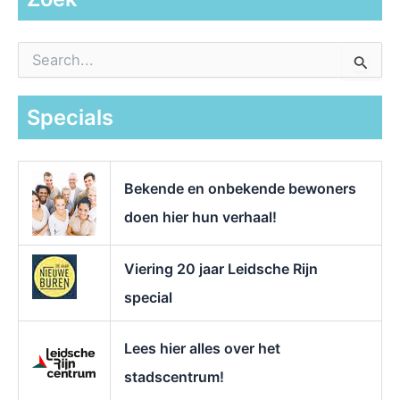
Z
o
e
k
Specials
n
a
a
r
Bekende en onbekende bewoners
:
doen hier hun verhaal!
Viering 20 jaar Leidsche Rijn
special
Lees hier alles over het
stadscentrum!