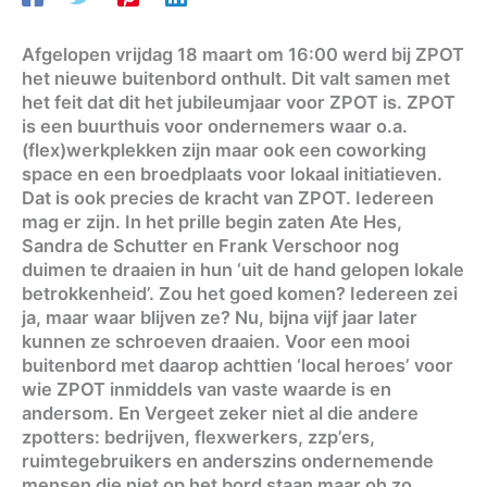
Afgelopen vrijdag 18 maart om 16:00 werd bij ZPOT
het nieuwe buitenbord onthult. Dit valt samen met
het feit dat dit het jubileumjaar voor ZPOT is. ZPOT
is een buurthuis voor ondernemers waar o.a.
(flex)werkplekken zijn maar ook een coworking
space en een broedplaats voor lokaal initiatieven.
Dat is ook precies de kracht van ZPOT. Iedereen
mag er zijn. In het prille begin zaten Ate Hes,
Sandra de Schutter en Frank Verschoor nog
duimen te draaien in hun ‘uit de hand gelopen lokale
betrokkenheid’. Zou het goed komen? Iedereen zei
ja, maar waar blijven ze? Nu, bijna vijf jaar later
kunnen ze schroeven draaien. Voor een mooi
buitenbord met daarop achttien ‘local heroes’ voor
wie ZPOT inmiddels van vaste waarde is en
andersom. En Vergeet zeker niet al die andere
zpotters: bedrijven, flexwerkers, zzp’ers,
ruimtegebruikers en anderszins ondernemende
mensen die niet op het bord staan maar oh zo