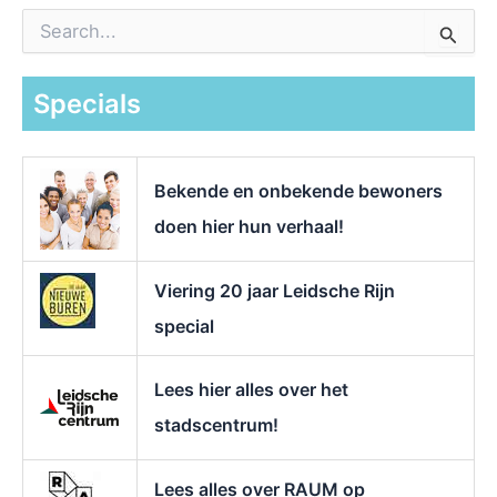
Z
o
e
k
Specials
n
a
a
r
Bekende en onbekende bewoners
:
doen hier hun verhaal!
Viering 20 jaar Leidsche Rijn
special
Lees hier alles over het
stadscentrum!
Lees alles over RAUM op