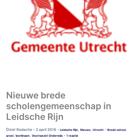
Nieuwe brede
scholengemeenschap in
Leidsche Rijn
Door
-
-
-
Redactie
2 april 2016
,
,
,
Leidsche Rijn
Nieuws
Utrecht
Brede school
-
,
,
groei
leerlingen
Voortgezet Onderwijs
1 reactie