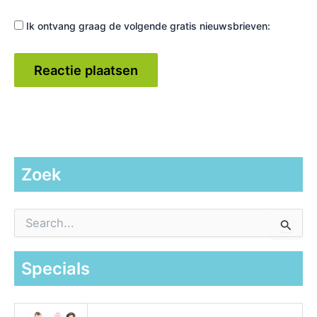
Ik ontvang graag de volgende gratis nieuwsbrieven:
Zoek
Z
o
e
k
Specials
n
a
a
r