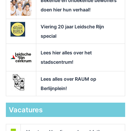
Bekende en onbekende bewoners
:
doen hier hun verhaal!
Viering 20 jaar Leidsche Rijn
special
Lees hier alles over het
stadscentrum!
Lees alles over RAUM op
Berlijnplein!
Vacatures