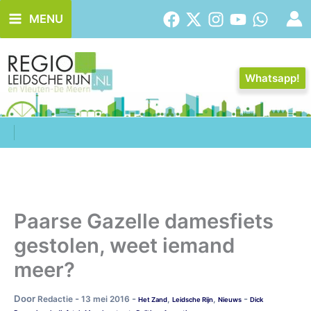
Ga
MENU
naar
de
inhoud
Whatsapp!
Paarse Gazelle damesfiets
gestolen, weet iemand
meer?
Door
-
-
-
Redactie
13 mei 2016
,
,
Het Zand
Leidsche Rijn
Nieuws
Dick