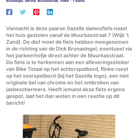
-
,
,
,
Brunasingel
diefstal
Muurkasstraat
Politie
1 reactie
Vannacht is deze paarse Gazelle damesfiets naast
het huis gestolen vanaf de Muurkasstraat 7 (Wijk ’t
Zand). De dief moet de fiets hebben meegenomen
in de richting van de Dick Brunasingel, eventueel via
het parkeerhofje direct achter de Muurkasstraat.
De fiets is te herkennen aan een afleveringssticker
van Bike Totaal op het achterspatbord, flinke roest
op het voorspatbord (bij het Gazelle logo), een niet
originele bel van chrome en het ontbreken van
jasbeschermers. Heeft iemand deze fiets ergens
gespot, laat het dan weten in een reactie op dit
bericht!