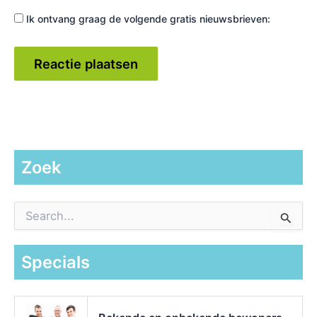
Ik ontvang graag de volgende gratis nieuwsbrieven:
Zoek
Z
o
e
k
Specials
n
a
a
r