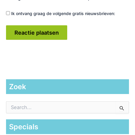
Ik ontvang graag de volgende gratis nieuwsbrieven:
Zoek
Z
o
e
k
Specials
n
a