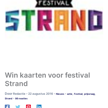
Win kaarten voor festival
Strand
Door
-
-
-
Redactie
22 augustus 2016
,
,
,
Nieuws
actie
Festival
prijsvraag
-
Strand
86 reacties