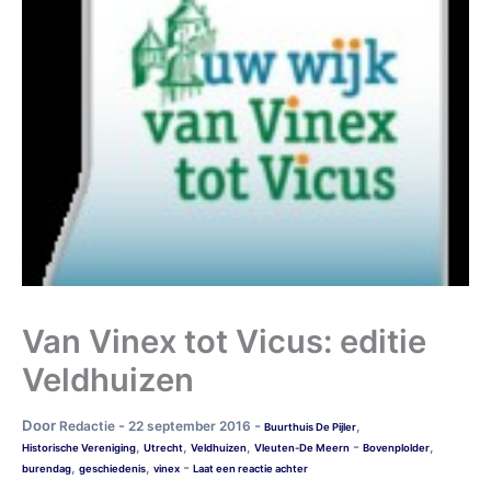
Van Vinex tot Vicus: editie
Veldhuizen
Door
-
-
Redactie
22 september 2016
,
Buurthuis De Pijler
-
,
,
,
,
Historische Vereniging
Utrecht
Veldhuizen
Vleuten-De Meern
Bovenplolder
-
,
,
burendag
geschiedenis
vinex
Laat een reactie achter