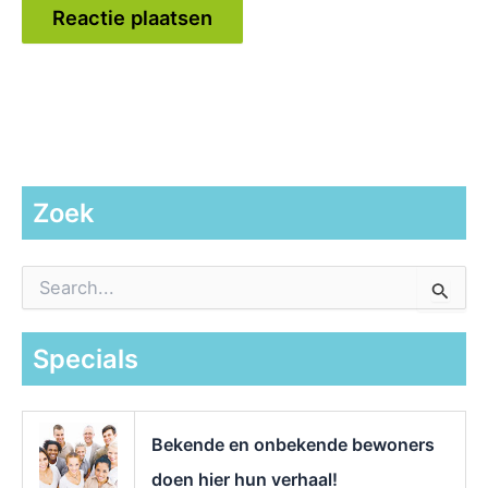
Zoek
Z
o
e
k
Specials
n
a
a
r
Bekende en onbekende bewoners
:
doen hier hun verhaal!