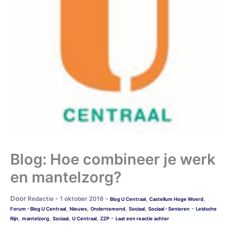
Blog: Hoe combineer je werk
en mantelzorg?
Door
-
-
Redactie
1 oktober 2016
,
,
Blog U Centraal
Castellum Hoge Woerd
-
,
,
,
,
Forum - Blog U Centraal
Nieuws
Ondernemend
Sociaal
Sociaal - Senioren
Leidsche
-
,
,
,
,
Rijn
mantelzorg
Sociaal
U Centraal
ZZP
Laat een reactie achter