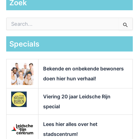
Zoek
Z
o
e
k
Specials
n
a
a
r
Bekende en onbekende bewoners
:
doen hier hun verhaal!
Viering 20 jaar Leidsche Rijn
special
Lees hier alles over het
stadscentrum!