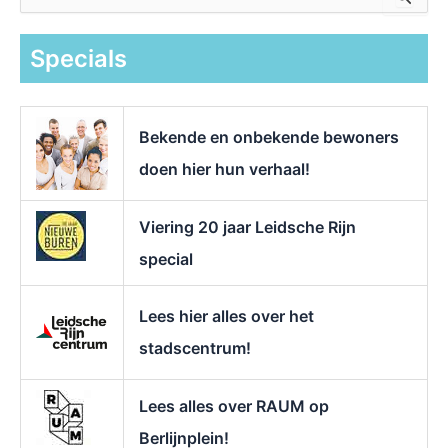
o
e
k
Specials
n
a
a
r
Bekende en onbekende bewoners
:
doen hier hun verhaal!
Viering 20 jaar Leidsche Rijn
special
Lees hier alles over het
stadscentrum!
Lees alles over RAUM op
Berlijnplein!