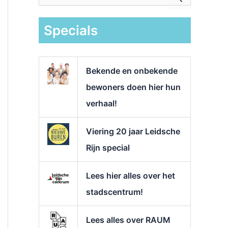
e
k
Specials
n
a
a
r
Bekende en onbekende
:
bewoners doen hier hun
verhaal!
Viering 20 jaar Leidsche
Rijn special
Lees hier alles over het
stadscentrum!
Lees alles over RAUM