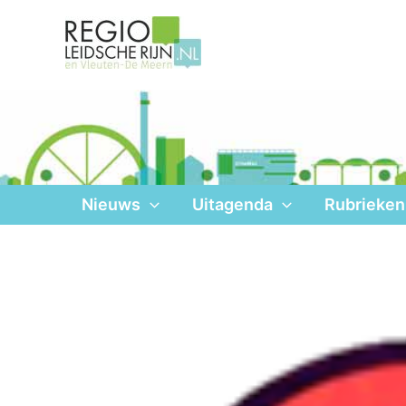
Ga
naar
de
inhoud
Nieuws
Uitagenda
Rubrieken