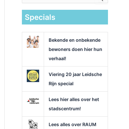
e
k
Specials
n
a
a
r
Bekende en onbekende
:
bewoners doen hier hun
verhaal!
Viering 20 jaar Leidsche
Rijn special
Lees hier alles over het
stadscentrum!
Lees alles over RAUM