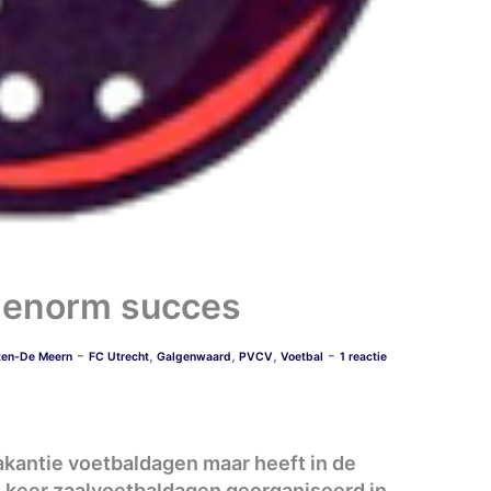
 enorm succes
-
-
,
,
,
ten-De Meern
FC Utrecht
Galgenwaard
PVCV
Voetbal
1 reactie
vakantie voetbaldagen maar heeft in de
e keer zaalvoetbaldagen georganiseerd in