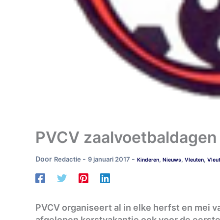
PVCV zaalvoetbaldagen
Door
-
-
Redactie
9 januari 2017
,
,
,
Kinderen
Nieuws
Vleuten
Vleu
PVCV organiseert al in elke herfst en mei 
afgelopen kerstvakantie ook voor de eerst