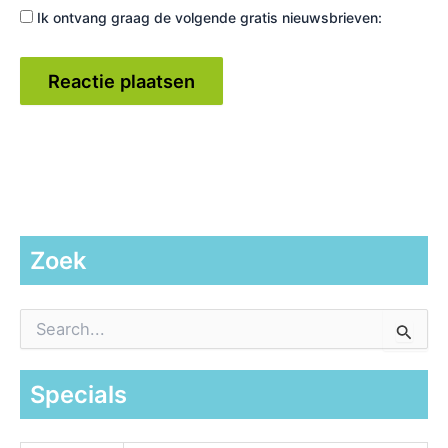
Ik ontvang graag de volgende gratis nieuwsbrieven:
Zoek
Z
o
e
k
Specials
n
a
a