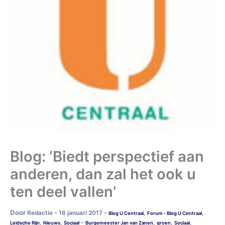
Blog: ‘Biedt perspectief aan
anderen, dan zal het ook u
ten deel vallen’
Door
-
-
Redactie
16 januari 2017
,
,
Blog U Centraal
Forum - Blog U Centraal
-
,
,
,
,
,
Leidsche Rijn
Nieuws
Sociaal
Burgemeester Jan van Zanen
groen
Sociaal