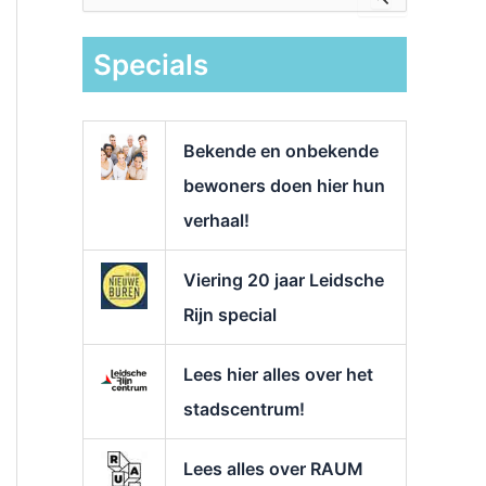
e
k
Specials
n
a
a
r
Bekende en onbekende
:
bewoners doen hier hun
verhaal!
Viering 20 jaar Leidsche
Rijn special
Lees hier alles over het
stadscentrum!
Lees alles over RAUM