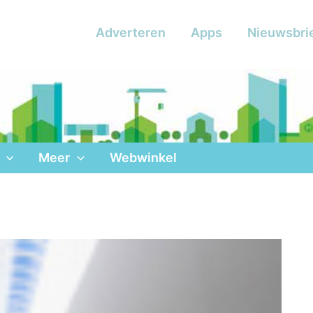
Adverteren
Apps
Nieuwsbri
Meer
Webwinkel