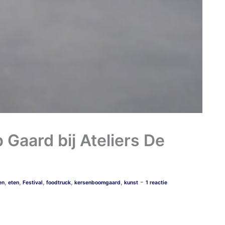
 Gaard bij Ateliers De
-
,
,
,
,
,
en
eten
Festival
foodtruck
kersenboomgaard
kunst
1 reactie