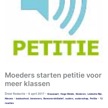
Moeders starten petitie voor
meer klassen
Door
-
-
Redactie
6 april 2017
,
,
,
,
Grauwaart
Hoge Weide
Kinderen
Leidsche Rijn
-
-
,
,
,
,
,
Nieuws
basisschool
bewoners
Bewonersinitiatief
ouders
ouderschap
Petitie
12
reacties