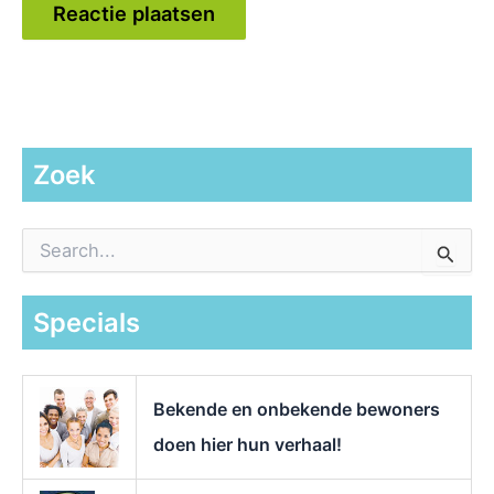
Zoek
Z
o
e
k
Specials
n
a
a
r
Bekende en onbekende bewoners
:
doen hier hun verhaal!