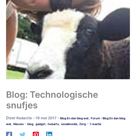
Blog: Technologische
snufjes
Door
-
-
Redactie
19 mei 2017
,
Blog En dan blog wat
Forum - Blog En dan blog
-
-
,
,
,
,
,
wat
Nieuws
blog
gadget
huisarts
socialmedia
Zorg
1 reactie