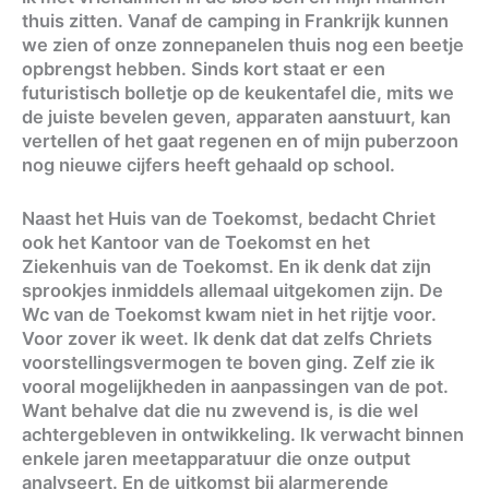
thuis zitten. Vanaf de camping in Frankrijk kunnen
we zien of onze zonnepanelen thuis nog een beetje
opbrengst hebben. Sinds kort staat er een
futuristisch bolletje op de keukentafel die, mits we
de juiste bevelen geven, apparaten aanstuurt, kan
vertellen of het gaat regenen en of mijn puberzoon
nog nieuwe cijfers heeft gehaald op school.
Naast het Huis van de Toekomst, bedacht Chriet
ook het Kantoor van de Toekomst en het
Ziekenhuis van de Toekomst. En ik denk dat zijn
sprookjes inmiddels allemaal uitgekomen zijn. De
Wc van de Toekomst kwam niet in het rijtje voor.
Voor zover ik weet. Ik denk dat dat zelfs Chriets
voorstellingsvermogen te boven ging. Zelf zie ik
vooral mogelijkheden in aanpassingen van de pot.
Want behalve dat die nu zwevend is, is die wel
achtergebleven in ontwikkeling. Ik verwacht binnen
enkele jaren meetapparatuur die onze output
analyseert. En de uitkomst bij alarmerende