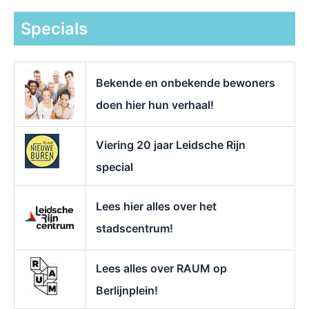
e
k
Specials
n
a
a
r
Bekende en onbekende bewoners
:
doen hier hun verhaal!
Viering 20 jaar Leidsche Rijn
special
Lees hier alles over het
stadscentrum!
Lees alles over RAUM op
Berlijnplein!