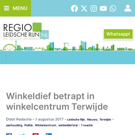
Ga
MENU
naar
de
inhoud
Whatsapp!
Winkeldief betrapt in
winkelcentrum Terwijde
Door
-
-
-
Redactie
1 augustus 2017
,
,
Leidsche Rijn
Nieuws
Terwijde
-
,
,
,
aanhouding
Politie
Winkelcentrum
winkeldiefstal
1 reactie