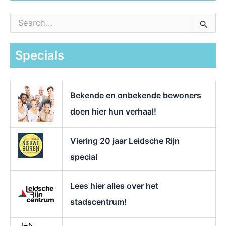
Z
o
e
k
Specials
n
a
a
r
Bekende en onbekende bewoners
:
doen hier hun verhaal!
Viering 20 jaar Leidsche Rijn
special
Lees hier alles over het
stadscentrum!